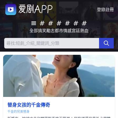
登錄
註冊
全部
搞笑
勵志
都市
情感
宮廷
熱血
替身女孩的千金傳奇
千金的完美替身