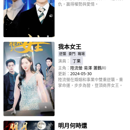
仇，贏得權勢與愛情。
立即播放
我本女王
逆襲
豪門
職場
演員：
丁果
主角：
陸流螢
/
易澤
/
蕭鶴川
/
更新：
2024-05-30
陸流螢在婚姻和事業中雙重逆襲，重
掌命運，步步為營，登頂商界女王。
立即播放
明月何時還