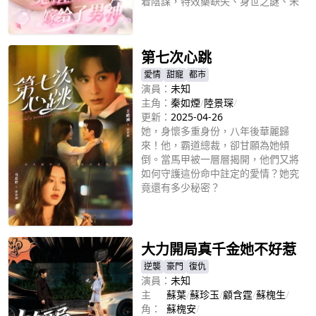
着陰謀，特效藥缺失、身世之謎、未
知成分…她能否守護愛情，拯救愛
立即播放
人？
第七次心跳
愛情
甜寵
都市
演員：
未知
主角：
秦如煙
/
陸景琛
/
更新：
2025-04-26
她，身懷多重身份，八年後華麗歸
來！他，霸道總裁，卻甘願為她傾
倒。當馬甲被一層層揭開，他們又將
如何守護這份命中註定的愛情？她究
竟還有多少秘密？
立即播放
大力開局真千金她不好惹
逆襲
豪門
復仇
演員：
未知
主
蘇葉
/
蘇珍玉
/
顧含霆
/
蘇槐生
/
角：
蘇槐安
/