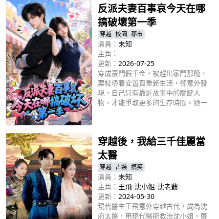
反派夫妻百事哀今天在哪
搞破壞第一季
穿越
校園
都市
演員：
未知
主角：
更新：
2026-07-25
穿成豪門假千金，被趕出家門那晚，
粟枝帶着安置費重新生活，卻意外發
現，自己只有靠近故事中的關鍵人
物，才能爭取更多的生存時間。她一
邊重返校園、追逐設計夢想，一邊與
立即播放
身份成謎的丈夫霍無咎經營婚姻，也
和雲笙月從陌生走向彼此信任。霍無
穿越後，我給三千佳麗當
咎表面只是普通外賣員，暗中卻掌控
着一場重要的商業佈局。隨着兩人的
太醫
秘密逐漸交織，一張宴會照片突然流
穿越
古裝
搞笑
出，霍無咎隱藏已久的身份即將曝
演員：
未知
光，而粟枝真正的來歷，也開始浮出
主角：
王飛
/
沈小姐
/
沈老爺
/
水面。
更新：
2024-05-30
現代醫生王飛意外穿越古代，成為沈
府太醫，用現代醫術救治沈小姐，展