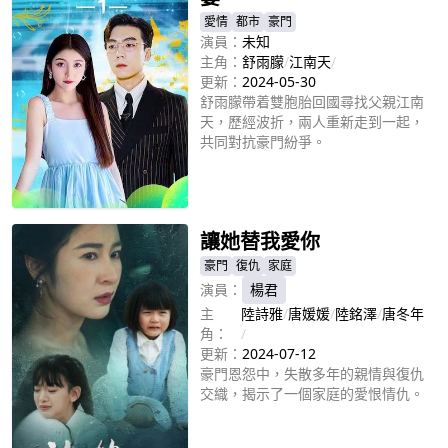
愛情
都市
豪門
演員：
未知
主角：
舒雨朦
/
江南天
/
更新：
2024-05-30
舒雨朦帶着雙胞胎回國尋找父親江南
天，歷經波折，兩人重新走到一起，
共同對抗豪門紛爭。
立即播放
讓她替我愛你
豪門
復仇
家庭
演員：
楊君
主
陸詩雅
/
唐媛媛
/
陸銘澤
/
唐冬年
角：
/
更新：
2024-07-12
豪門恩怨中，失散多年的親情與復仇
交織，揭示了一個家庭的愛恨情仇。