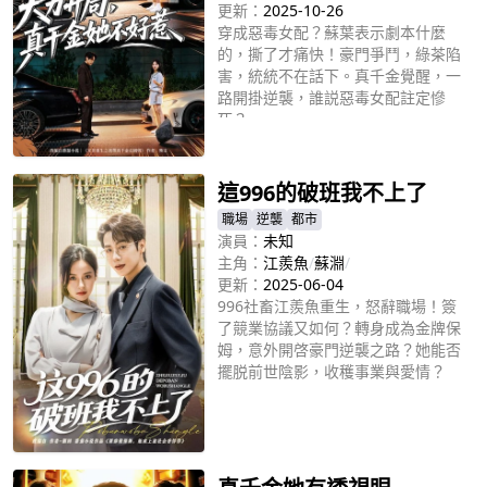
更新：
2025-10-26
穿成惡毒女配？蘇葉表示劇本什麼
的，撕了才痛快！豪門爭鬥，綠茶陷
害，統統不在話下。真千金覺醒，一
路開掛逆襲，誰説惡毒女配註定慘
死？
立即播放
這996的破班我不上了
職場
逆襲
都市
演員：
未知
主角：
江羨魚
/
蘇淵
/
更新：
2025-06-04
996社畜江羨魚重生，怒辭職場！簽
了競業協議又如何？轉身成為金牌保
姆，意外開啓豪門逆襲之路？她能否
擺脱前世陰影，收穫事業與愛情？
立即播放