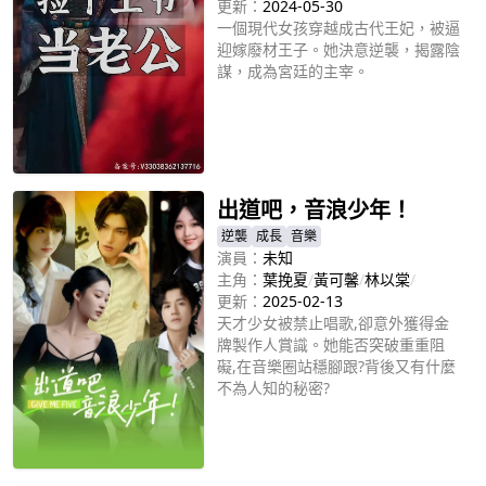
更新：
2024-05-30
一個現代女孩穿越成古代王妃，被逼
迎嫁廢材王子。她決意逆襲，揭露陰
謀，成為宮廷的主宰。
立即播放
出道吧，音浪少年！
逆襲
成長
音樂
演員：
未知
主角：
葉挽夏
/
黃可馨
/
林以棠
/
更新：
2025-02-13
天才少女被禁止唱歌,卻意外獲得金
牌製作人賞識。她能否突破重重阻
礙,在音樂圈站穩腳跟?背後又有什麼
不為人知的秘密?
立即播放