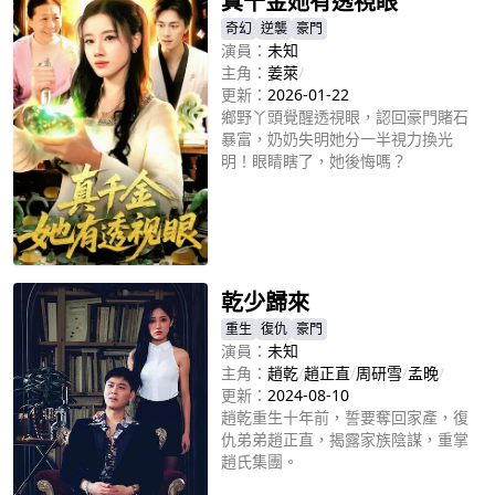
真千金她有透視眼
奇幻
逆襲
豪門
演員：
未知
主角：
姜萊
/
更新：
2026-01-22
鄉野丫頭覺醒透視眼，認回豪門賭石
暴富，奶奶失明她分一半視力換光
明！眼睛瞎了，她後悔嗎？
立即播放
乾少歸來
重生
復仇
豪門
演員：
未知
主角：
趙乾
/
趙正直
/
周研雪
/
孟晚
/
更新：
2024-08-10
趙乾重生十年前，誓要奪回家產，復
仇弟弟趙正直，揭露家族陰謀，重掌
趙氏集團。