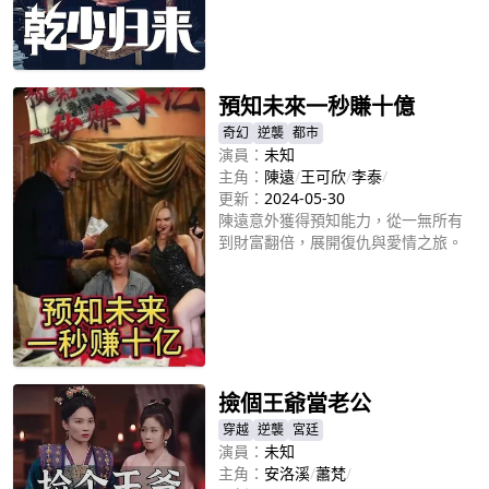
立即播放
預知未來一秒賺十億
奇幻
逆襲
都市
演員：
未知
主角：
陳遠
/
王可欣
/
李泰
/
更新：
2024-05-30
陳遠意外獲得預知能力，從一無所有
到財富翻倍，展開復仇與愛情之旅。
立即播放
撿個王爺當老公
穿越
逆襲
宮廷
演員：
未知
主角：
安洛溪
/
蕭梵
/