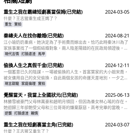
查看更多
重生之我在霸總短劇裏當保姆
(已完結)
2024-03-05
什麼？王志猩重生成王媽了？
重生
實拍
秦總夫人在找你離婚
(已完結)
2024-08-21
江小瑜奶奶重病，她決定為了手術費而嫁出去。恰巧此時秦沐川為了
家族事業找了一個假結婚對象，兩人陰差陽錯的在民政局領證後，秦
沐川計劃一年後離婚並留下電話。一年後，江小瑜在秦沐川的公司面
現代言情
打臉虐渣
馬甲
試，兩人再次相遇，相互覺得眼熟，兩人因誤會產生糾葛。
偷換人生之真假千金
(已完結)
2024-12-11
一個蓄意已久的陰謀，一場被偷換的人生。首富葉家的大小姐宋喬，
被女傭用自己的女兒偷換，自此兩個女孩的命運天差地別，一夕之間
本該是天之驕女的宋喬淪落為傭人女兒，從小備受折磨。而本該貧窮
現言甜寵
家庭倫理
實拍
孤苦的傭人女兒，變成為了高高在上萬千寵愛的大小姐。
覺醒當天，我當上全國狀元
(已完結)
2025-06-13
林勝雪被豪門父母林萬豪和趙明月領回，但因為養女林心瑤的存在。
她迴歸三年卻飽受父母和三位哥哥的嫌棄厭惡，高考完畢的當晚，更
是因為救出被林心瑤撞成植物人的傅芊芊，被親生父母和三個哥哥聯
逆襲
打臉虐渣
親情
手送入了懲教所。高考放榜當天，林勝雪因證據不足走出了懲教所。
重生之我在短劇裏當主角
(已完結)
2024-03-07
面對三位哥哥施捨和不屑，林勝雪果斷跟她們斷絕關係，還在狀元宴
上用全國狀元的滿分成績，橫掃父母和三位哥哥嘲笑和不屑。
什麼？王志猩又重生了？