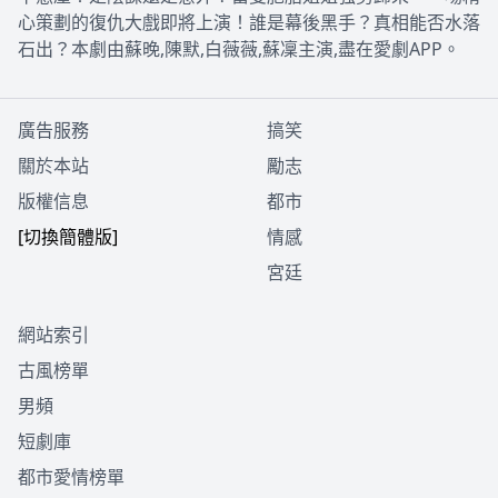
心策劃的復仇大戲即將上演！誰是幕後黑手？真相能否水落
石出？本劇由蘇晚,陳默,白薇薇,蘇凜主演,盡在愛劇APP。
廣告服務
搞笑
關於本站
勵志
版權信息
都市
[切換簡體版]
情感
宮廷
網站索引
古風榜單
男頻
短劇庫
都市愛情榜單