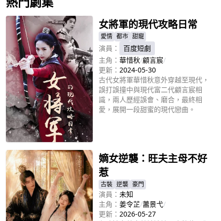
熱門劇集
女將軍的現代攻略日常
愛情
都市
甜寵
演員：
百度短劇
主角：
華惜秋
/
顧言宸
/
更新：
2024-05-30
古代女將軍華惜秋意外穿越至現代，
誤打誤撞中與現代富二代顧言宸相
識，兩人歷經誤會、磨合，最終相
愛，展開一段甜蜜的現代戀曲。
立即播放
嫡女逆襲：旺夫主母不好
惹
古裝
逆襲
豪門
演員：
未知
主角：
姜令芷
/
蕭景弋
/
更新：
2026-05-27