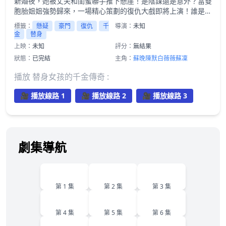
新婚夜，她被丈夫和閨蜜聯手推下懸崖！是陰謀還是意外？當雙
胞胎姐姐強勢歸來，一場精心策劃的復仇大戲即將上演！誰是幕
後黑手？真相能否水落石出？
標籤：
懸疑
豪門
復仇
千
導演：
未知
金
替身
上映：
未知
評分：
無結果
狀態：
已完結
主角：
蘇晚
陳默
白薇薇
蘇凜
播放 替身女孩的千金傳奇 :
🎥 播放線路 1
🎥 播放線路 2
🎥 播放線路 3
劇集導航
1
2
3
第 1 集
第 2 集
第 3 集
4
5
6
第 4 集
第 5 集
第 6 集
7
8
9