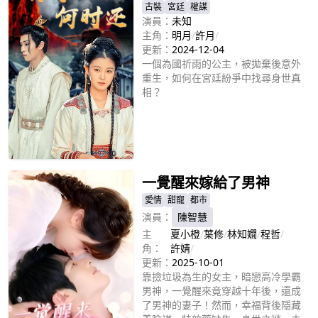
古裝
宮廷
權謀
演員：
未知
主角：
明月
/
許月
/
更新：
2024-12-04
一個為國祈雨的公主，被拋棄後意外
重生，如何在宮廷紛爭中找尋身世真
相？
立即播放
一覺醒來嫁給了男神
愛情
甜寵
都市
演員：
陳智慧
主
夏小橙
/
葉修
/
林知嫺
/
程哲
/
角：
許婧
/
更新：
2025-10-01
靠撿垃圾為生的女主，暗戀高冷學霸
男神，一覺醒來竟穿越十年後，還成
了男神的妻子！然而，幸福背後隱藏