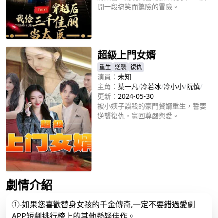
開一段搞笑而驚險的冒險。
立即播放
超級上門女婿
重生
逆襲
復仇
演員：
未知
主角：
葉一凡
/
冷若冰
/
冷小小
/
阮慎
/
更新：
2024-05-30
被小姨子誤殺的豪門贅婿重生，誓要
逆襲復仇，贏回尊嚴與愛。
立即播放
劇情介紹
①-如果您喜歡替身女孩的千金傳奇,一定不要錯過愛劇
APP短劇排行榜上的其他懸疑佳作。