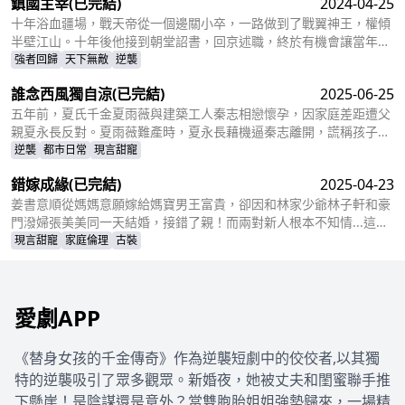
鎮國主宰
(已完結)
2024-04-25
貴，成為人人敬仰的皇后，狠狠打了那些人的臉！
十年浴血疆場，戰天帝從一個邊關小卒，一路做到了戰翼神王，權傾
半壁江山。十年後他接到朝堂詔書，回京述職，終於有機會讓當年害
自己母親的仇人為之付出代價
強者回歸
天下無敵
逆襲
誰念西風獨自涼
(已完結)
2025-06-25
五年前，夏氏千金夏雨薇與建築工人秦志相戀懷孕，因家庭差距遭父
親夏永長反對。夏雨薇難產時，夏永長藉機逼秦志離開，謊稱孩子夭
折，實則把孩子小蝶交給秦志。秦志工地事故後失智，父女拾荒為
逆襲
都市日常
現言甜寵
生。五年後，夏雨薇堅信秦志未死，醫院偶遇昏迷的秦志卻被父親欺
錯嫁成緣
(已完結)
2025-04-23
騙。小蝶為救父接近她，她憑藉護身符和雞湯味道發現真相。夏永長
與江正陽阻撓，夏雨薇救下父女，秦志甦醒，一家團圓，夏永長悔
姜書意順從媽媽意願嫁給媽寶男王富貴，卻因和林家少爺林子軒和豪
悟，夏雨薇繼承家業，與秦志重歸於好。
門潑婦張美美同一天結婚，接錯了親！而兩對新人根本不知情...這場
洞錯房的鬧劇會如何收場？
現言甜寵
家庭倫理
古裝
愛劇APP
《替身女孩的千金傳奇》作為逆襲短劇中的佼佼者,以其獨
特的逆襲吸引了眾多觀眾。新婚夜，她被丈夫和閨蜜聯手推
下懸崖！是陰謀還是意外？當雙胞胎姐姐強勢歸來，一場精