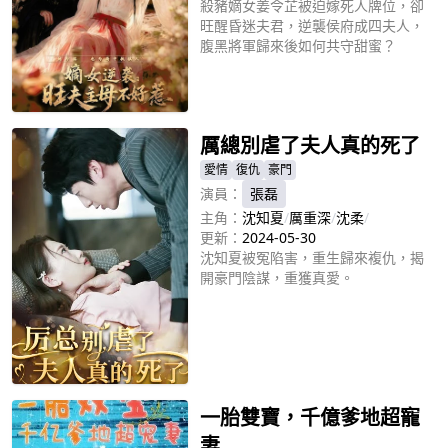
殺豬嫡女姜令芷被迫嫁死人牌位，卻
旺醒昏迷夫君，逆襲侯府成四夫人，
腹黑將軍歸來後如何共守甜蜜？
立即播放
厲總別虐了夫人真的死了
愛情
復仇
豪門
演員：
張磊
主角：
沈知夏
/
厲重深
/
沈柔
/
更新：
2024-05-30
沈知夏被冤陷害，重生歸來複仇，揭
開豪門陰謀，重獲真愛。
立即播放
一胎雙寶，千億爹地超寵
妻