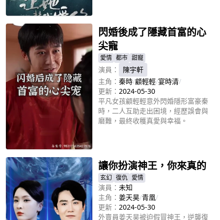
立即播放
閃婚後成了隱藏首富的心
尖寵
愛情
都市
甜寵
演員：
陳宇軒
主角：
秦時
/
顧輕輕
/
宴時清
/
更新：
2024-05-30
平凡女孩顧輕輕意外閃婚隱形富豪秦
時，二人互助走出困境，經歷誤會與
磨難，最終收穫真愛與幸福。
立即播放
讓你扮演神王，你來真的
玄幻
復仇
愛情
演員：
未知
主角：
姜天昊
/
青凰
/
更新：
2024-05-30
外賣員姜天昊被迫假冒神王，逆襲復