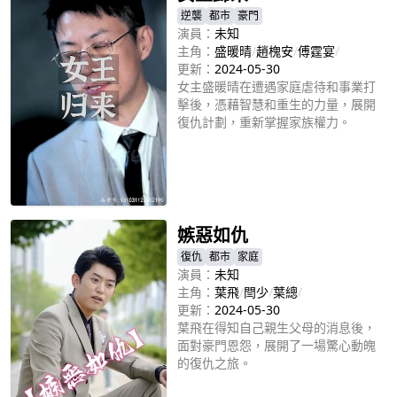
逆襲
都市
豪門
演員：
未知
主角：
盛暖晴
/
趙槐安
/
傅霆宴
/
更新：
2024-05-30
女主盛暖晴在遭遇家庭虐待和事業打
擊後，憑藉智慧和重生的力量，展開
復仇計劃，重新掌握家族權力。
立即播放
嫉惡如仇
復仇
都市
家庭
演員：
未知
主角：
葉飛
/
閆少
/
葉總
/
更新：
2024-05-30
葉飛在得知自己親生父母的消息後，
面對豪門恩怨，展開了一場驚心動魄
的復仇之旅。