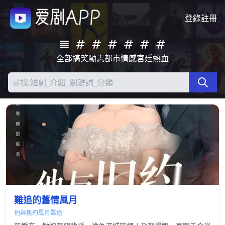
登錄
註冊
全部
搞笑
勵志
都市
情感
宮廷
熱血
難追的舊情風月
他與舊約風月難追