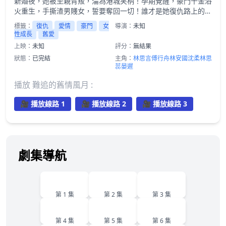
新婚夜，她被至親背叛，淪為港城笑柄！孕期覺醒，豪門千金浴
火重生，手撕渣男賤女，誓要奪回一切！誰才是她復仇路上的真
命天子？
標籤：
復仇
愛情
豪門
女
導演：
未知
性成長
舊愛
上映：
未知
評分：
無結果
狀態：
已完結
主角：
林思言
傅行舟
林安國
沈柔
林思
蕊
晏遲
播放 難追的舊情風月 :
🎥 播放線路 1
🎥 播放線路 2
🎥 播放線路 3
劇集導航
1
2
3
第 1 集
第 2 集
第 3 集
4
5
6
第 4 集
第 5 集
第 6 集