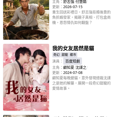
主角：
舒志強
/
付慧娟
/
心。
更新：
2026-07-15
重生回送彩禮日，舒志強拒婚後靠釣
魚抓蝦發家，揭親子真相、打包盒商
機，恩怨情仇如何翻盤？
立即播放
我的女友居然是貓
奇幻
甜寵
都市
演員：
百度短劇
主角：
顧知夏
/
沈謹之
/
更新：
2024-07-08
顧知夏每晚變貓，意外發現總裁沈謹
之是她的解藥，展開一段奇幻甜寵的
愛情故事。
立即播放