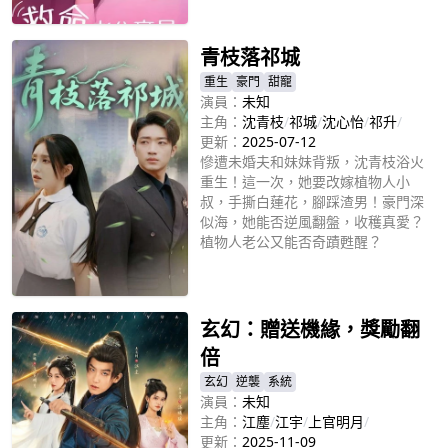
立即播放
青枝落祁城
重生
豪門
甜寵
演員：
未知
主角：
沈青枝
/
祁城
/
沈心怡
/
祁升
/
更新：
2025-07-12
慘遭未婚夫和妹妹背叛，沈青枝浴火
重生！這一次，她要改嫁植物人小
叔，手撕白蓮花，腳踩渣男！豪門深
似海，她能否逆風翻盤，收穫真愛？
植物人老公又能否奇蹟甦醒？
立即播放
玄幻：贈送機緣，獎勵翻
倍
玄幻
逆襲
系統
演員：
未知
主角：
江塵
/
江宇
/
上官明月
/
更新：
2025-11-09