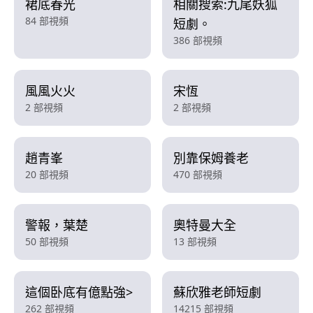
裙底春光
相關搜索:九尾妖狐
84 部視頻
短劇。
386 部視頻
風風火火
宋恆
2 部視頻
2 部視頻
趙青峯
別靠保姆養老
20 部視頻
470 部視頻
警報，葉楚
奧特曼大全
50 部視頻
13 部視頻
這個卧底有億點強>
蘇欣雅老師短劇
262 部視頻
14215 部視頻