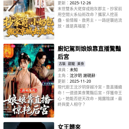
更新：
2025-12-26
末世雙系大佬穿成炮灰郡主，抄家前
用空間火系仙術改命？攜家人挖巫
蠱、偷情報、救男主，一路逆襲逃流
放，誰是真福星？
立即播放
廚妃駕到娘娘靠直播驚豔
后宮
古裝
甜寵
美食
演員：
未知
主角：
沈汐玥
/
謝硯辭
/
更新：
2025-11-20
現代廚王沈汐玥穿越冷宮，靠直播續
命！一道道美食驚豔后宮，俘獲帝王
心。她能否逆天改命，揭露陰謀，最
終與愛人相守？
立即播放
女王歸來