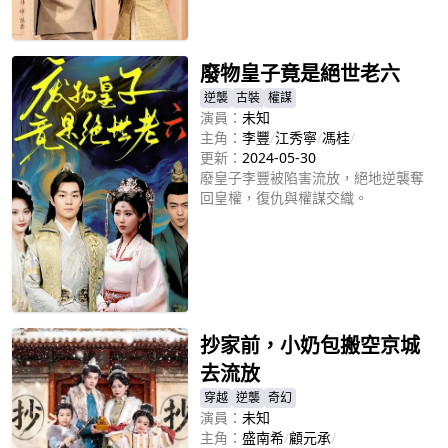
立即播放
廢物皇子竟是絕世老六
逆襲
古裝
權謀
演員：
未知
主角：
李豐
/
江秀寧
/
馮桂
/
更新：
2024-05-30
廢皇子李豐被陷害流放，絕地逆襲奪
回皇權，復仇與權謀交織。
立即播放
抄家前，小奶包搬空京城
去流放
穿越
逆襲
奇幻
演員：
未知
主角：
盛南希
/
顧元承
/