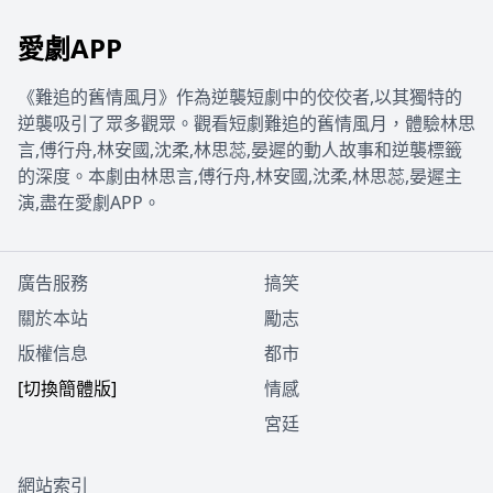
愛劇APP
《難追的舊情風月》作為逆襲短劇中的佼佼者,以其獨特的
逆襲吸引了眾多觀眾。觀看短劇難追的舊情風月，體驗林思
言,傅行舟,林安國,沈柔,林思蕊,晏遲的動人故事和逆襲標籤
的深度。本劇由林思言,傅行舟,林安國,沈柔,林思蕊,晏遲主
演,盡在愛劇APP。
廣告服務
搞笑
關於本站
勵志
版權信息
都市
[切換簡體版]
情感
宮廷
網站索引