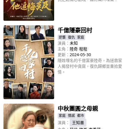
立即播放
千億隱豪回村
逆襲
復仇
家庭
演員：
未知
主角：
陸奇
/
程程
/
更新：
2024-05-30
隱姓埋名的千億富豪陸奇，為拯救家
人揭發村中貪腐，復仇歸鄉並重拾愛
情。
立即播放
中秋團圓之母親
家庭
情感
都市
演員：
王知墨