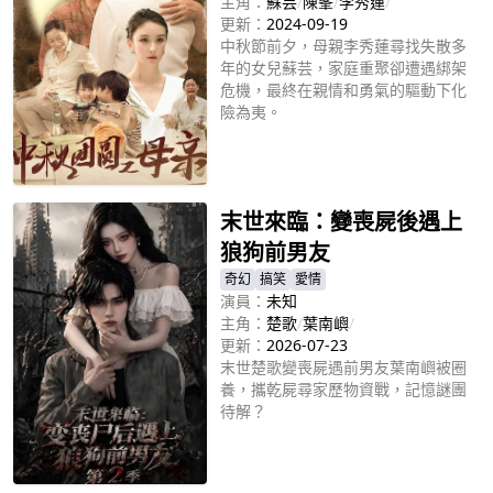
主角：
蘇芸
/
陳峯
/
李秀蓮
/
更新：
2024-09-19
中秋節前夕，母親李秀蓮尋找失散多
年的女兒蘇芸，家庭重聚卻遭遇綁架
危機，最終在親情和勇氣的驅動下化
險為夷。
立即播放
末世來臨：變喪屍後遇上
狼狗前男友
奇幻
搞笑
愛情
演員：
未知
主角：
楚歌
/
葉南嶼
/
更新：
2026-07-23
末世楚歌變喪屍遇前男友葉南嶼被圈
養，攜乾屍尋家歷物資戰，記憶謎團
待解？
立即播放