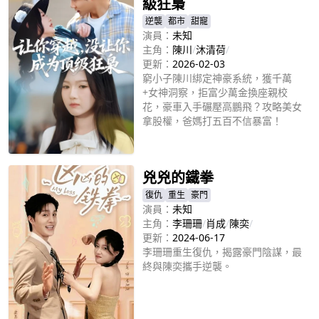
級狂梟
逆襲
都市
甜寵
演員：
未知
主角：
陳川
/
沐清荷
/
更新：
2026-02-03
窮小子陳川綁定神豪系統，獲千萬
+女神洞察，拒富少萬金換座親校
花，豪車入手碾壓高鵬飛？攻略美女
拿股權，爸媽打五百不信暴富！
立即播放
兇兇的鐵拳
復仇
重生
豪門
演員：
未知
主角：
李珊珊
/
肖成
/
陳奕
/
更新：
2024-06-17
李珊珊重生復仇，揭露豪門陰謀，最
終與陳奕攜手逆襲。