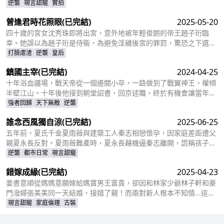
交加，讓姜十七鼓起勇氣見義勇為，上台演着戲嫁給了莫柯。但姜十
逆襲
現言甜寵
實拍
七不知道的是，這場婚禮本就是莫柯用來逃避聯姻的設計，而她的出
曾逢君時花照眼
(已完結)
2025-05-20
現，不僅搗亂了莫柯的計劃，還讓她闖進了莫柯的心裏。事後，莫柯
購買了姜十七所在的公司，成了空降的老闆，開始了自己的茫茫追妻
四十歲的宮女沈秀珠即將出宮，意外地被年輕俊朗的帝王趙子珩臨
之旅……
幸。她誤以為趙子珩是侍衞，為避免淫穢後宮的罪罰，驚恐之下選擇
了逃離。六年後，沈秀珠攜龍鳳胎現身宮廷百子宴，卻被親族羞辱和
打臉虐渣
逆襲
皇后
污衊。危機關頭，趙子珩認出了她，護她周全。最終，沈秀珠母憑子
鎮國主宰
(已完結)
2024-04-25
貴，成為人人敬仰的皇后，狠狠打了那些人的臉！
十年浴血疆場，戰天帝從一個邊關小卒，一路做到了戰翼神王，權傾
半壁江山。十年後他接到朝堂詔書，回京述職，終於有機會讓當年害
自己母親的仇人為之付出代價
強者回歸
天下無敵
逆襲
誰念西風獨自涼
(已完結)
2025-06-25
五年前，夏氏千金夏雨薇與建築工人秦志相戀懷孕，因家庭差距遭父
親夏永長反對。夏雨薇難產時，夏永長藉機逼秦志離開，謊稱孩子夭
折，實則把孩子小蝶交給秦志。秦志工地事故後失智，父女拾荒為
逆襲
都市日常
現言甜寵
生。五年後，夏雨薇堅信秦志未死，醫院偶遇昏迷的秦志卻被父親欺
錯嫁成緣
(已完結)
2025-04-23
騙。小蝶為救父接近她，她憑藉護身符和雞湯味道發現真相。夏永長
與江正陽阻撓，夏雨薇救下父女，秦志甦醒，一家團圓，夏永長悔
姜書意順從媽媽意願嫁給媽寶男王富貴，卻因和林家少爺林子軒和豪
悟，夏雨薇繼承家業，與秦志重歸於好。
門潑婦張美美同一天結婚，接錯了親！而兩對新人根本不知情...這場
洞錯房的鬧劇會如何收場？
現言甜寵
家庭倫理
古裝