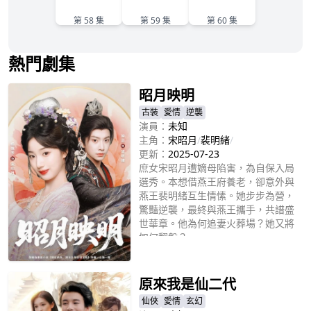
58
59
60
第 58 集
第 59 集
第 60 集
熱門劇集
昭月映明
古裝
愛情
逆襲
演員：
未知
主角：
宋昭月
/
裴明緒
/
更新：
2025-07-23
庶女宋昭月遭嫡母陷害，為自保入局
選秀。本想借燕王府養老，卻意外與
燕王裴明緒互生情愫。她步步為營，
驚豔逆襲，最終與燕王攜手，共譜盛
世華章。他為何追妻火葬場？她又將
如何翻盤？
立即播放
原來我是仙二代
仙俠
愛情
玄幻