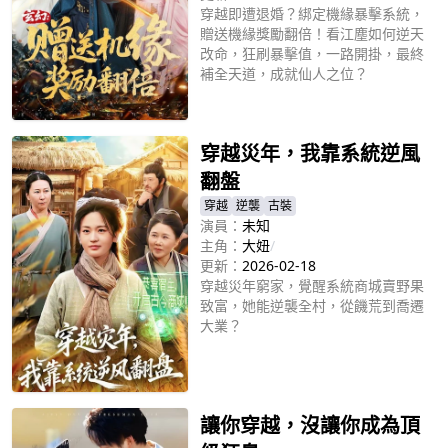
穿越即遭退婚？綁定機緣暴擊系統，
贈送機緣獎勵翻倍！看江塵如何逆天
改命，狂刷暴擊值，一路開掛，最終
補全天道，成就仙人之位？
立即播放
穿越災年，我靠系統逆風
翻盤
穿越
逆襲
古裝
演員：
未知
主角：
大妞
/
更新：
2026-02-18
穿越災年窮家，覺醒系統商城賣野果
致富，她能逆襲全村，從饑荒到喬遷
大業？
立即播放
讓你穿越，沒讓你成為頂