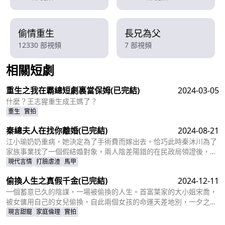
偷情重生
長兄為父
12330 部視頻
7 部視頻
相關短劇
查看更多
重生之我在霸總短劇裏當保姆
(已完結)
2024-03-05
什麼？王志猩重生成王媽了？
重生
實拍
秦總夫人在找你離婚
(已完結)
2024-08-21
江小瑜奶奶重病，她決定為了手術費而嫁出去。恰巧此時秦沐川為了
家族事業找了一個假結婚對象，兩人陰差陽錯的在民政局領證後，秦
沐川計劃一年後離婚並留下電話。一年後，江小瑜在秦沐川的公司面
現代言情
打臉虐渣
馬甲
試，兩人再次相遇，相互覺得眼熟，兩人因誤會產生糾葛。
偷換人生之真假千金
(已完結)
2024-12-11
一個蓄意已久的陰謀，一場被偷換的人生。首富葉家的大小姐宋喬，
被女傭用自己的女兒偷換，自此兩個女孩的命運天差地別，一夕之間
本該是天之驕女的宋喬淪落為傭人女兒，從小備受折磨。而本該貧窮
現言甜寵
家庭倫理
實拍
孤苦的傭人女兒，變成為了高高在上萬千寵愛的大小姐。