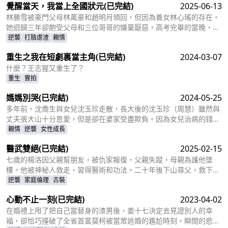
覺醒當天，我當上全國狀元
(已完結)
2025-06-13
林勝雪被豪門父母林萬豪和趙明月領回，但因為養女林心瑤的存在。
她迴歸三年卻飽受父母和三位哥哥的嫌棄厭惡，高考完畢的當晚，更
是因為救出被林心瑤撞成植物人的傅芊芊，被親生父母和三個哥哥聯
逆襲
打臉虐渣
親情
手送入了懲教所。高考放榜當天，林勝雪因證據不足走出了懲教所。
重生之我在短劇裏當主角
(已完結)
2024-03-07
面對三位哥哥施捨和不屑，林勝雪果斷跟她們斷絕關係，還在狀元宴
上用全國狀元的滿分成績，橫掃父母和三位哥哥嘲笑和不屑。
什麼？王志猩又重生了？
重生
實拍
媽媽別哭
(已完結)
2024-05-25
多年前，沈喬生與女兒沈玉珍走散，長大後的沈玉珍（周慧）雖然與
丈夫張大山十分恩愛，但是卻在婆家受盡欺負。因為女兒治病的錢被
婆婆搶走，丈夫為了賺快錢意外“死亡”，周慧肚子裏的二胎也因為婆
親情
逆襲
女性成長
婆的磋磨胎死腹中。葬禮上，備受打擊的周慧決心一定要治好唯一的
醫武雙絕
(已完結)
2025-02-15
女兒，卻不想自己的婆婆和小叔子一家正在謀算着將丈夫的高額撫卹
金據為己有，而此時的沈喬生也匆匆趕到......
七歲的楊洛因父親幫朋友，被仇家報復，父親失蹤，母親為護他墜
樓。他被神秘人救走，習得醫術和功法。二十年後下山尋父，救下被
跟蹤的蘇輕眉和她小姨，又因柳家女兒當日結婚退了婚約，被蘇輕眉
逆襲
家庭倫理
古裝
收留，兩人漸生情愫。楊洛幫蘇輕眉解決公司危機，還打聽到父親失
心動不止一刻
(已完結)
2023-04-02
蹤與裴家有關，裴家背靠京都五大豪門。為找父親，他提升實力，婚
後與蘇輕眉一同前往京都。
在婚禮上甩了把自己當替身的渣男後，姜十七決定去見證別人的幸
福，卻恰巧撞破了全省首富莫柯被當眾逃婚的尷尬時刻。瞬間的悲憤