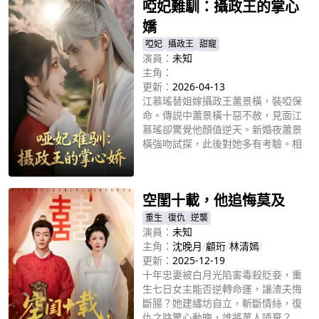
啞妃難馴：攝政王的掌心
嬌
啞妃
攝政王
甜寵
演員：
未知
主角：
更新：
2026-04-13
江慕瑤替姐嫁攝政王蕭景橫，裝啞保
命。傳説中蕭景橫十惡不赦，見面江
慕瑤卻驚覺他顏值逆天。新婚夜蕭景
橫強吻試探，此後對她多有考驗。相
處中，江慕瑤用獨特之處吸引蕭景
立即播放
橫，後者逐漸傾心，霸氣護妻。而江
家竟來信以母親靈位威脅她偷佈防
空閨十載，他追悔莫及
圖，陷入兩難的江慕瑤該如何抉擇?
她與蕭景橫又將如何續寫這段始於替
重生
復仇
逆襲
嫁的愛戀?
演員：
未知
主角：
沈晚月
/
顧珩
/
林清嫣
/
更新：
2025-12-19
十年忠妻被白月光陷害毒殺貶妾，重
生七日女主能否逆轉命運，讓渣夫悔
斷腸？她建繡坊自立，斬斷情絲，復
仇之路驚心動魄，誰將萬人唾棄？