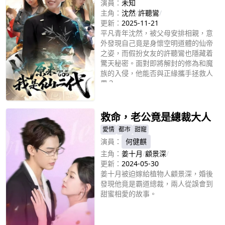
演員：
未知
主角：
沈然
/
許聽鸞
/
更新：
2025-11-21
平凡青年沈然，被父母安排相親，意
外發現自己竟是身懷空明道體的仙帝
之姿，而假扮女友的許聽鸞也隱藏着
驚天秘密。面對即將解封的修為和魔
族的入侵，他能否與正緣攜手拯救人
界？
立即播放
救命，老公竟是總裁大人
愛情
都市
甜寵
演員：
何健麒
主角：
姜十月
/
顧景深
/
更新：
2024-05-30
姜十月被迫嫁給植物人顧景深，婚後
發現他竟是霸道總裁，兩人從誤會到
甜蜜相愛的故事。