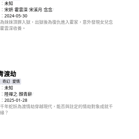
：
未知
：
宋妍
/
霍雲深
/
宋溪月
/
念念
/
：
2024-05-30
為妹妹頂罪入獄，出獄後為復仇進入霍家，意外發現女兒念
霍雲深收養。
即播放
青渡劫
奇幻
愛情
：
未知
：
陸禪之
/
顏青辭
/
：
2025-01-28
千年蛇妖為渡情劫穿越現代，能否與註定的情劫對象成就千
緣？