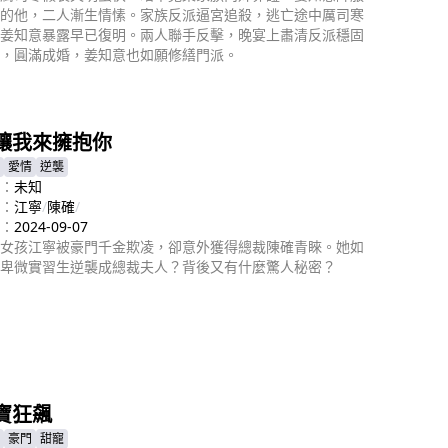
的他，二人漸生情愫。家族反派逼宮追殺，逃亡途中厲司寒
姜知意暴露早已復明。兩人聯手反擊，晚宴上肅清反派穩固
，圓滿成婚，姜知意也如願修繕門派。
即播放
讓我來擁抱你
愛情
逆襲
：
未知
：
江寧
/
陳確
/
：
2024-09-07
女孩江寧被豪門千金欺凌，卻意外獲得總裁陳確青睞。她如
卑微實習生逆襲成總裁夫人？背後又有什麼驚人秘密？
即播放
寶狂飆
豪門
甜寵