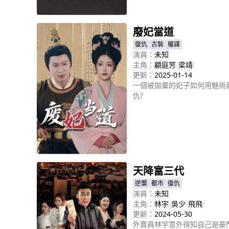
立即播放
廢妃當道
復仇
古裝
權謀
演員：
未知
主角：
顧庭芳
/
梁靖
/
更新：
2025-01-14
一個被拋棄的妃子如何用魅術
仇?
立即播放
天降富三代
逆襲
都市
復仇
演員：
未知
主角：
林宇
/
吳少
/
飛飛
/
更新：
2024-05-30
外賣員林宇意外得知自己是豪