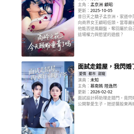
主角：
孟京洲
/
顧昭
/
更新：
2025-10-05
昔日天之驕子孟京洲，家道中
向商界女王顧昭低頭。當尊嚴
他能否逆風翻盤，奪回屬於自
這場權力與慾望的遊戲？
立即播放
面試走錯屋，我閃婚
愛情
都市
甜寵
演員：
未知
主角：
慕南嫣
/
陸逸然
/
更新：
2026-02-02
面試設計師助理走錯門，竟閃
公開摯愛生子，她逆襲股東再
立即播放