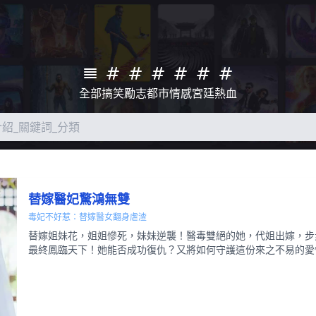
全部
搞笑
勵志
都市
情感
宮廷
熱血
替嫁醫妃驚鴻無雙
毒妃不好惹：替嫁醫女翻身虐渣
替嫁姐妹花，姐姐慘死，妹妹逆襲！醫毒雙絕的她，代姐出嫁，步
最終鳳臨天下！她能否成功復仇？又將如何守護這份來之不易的愛