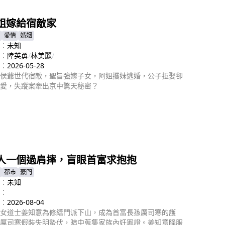
姐嫁給宿敵家
愛情
婚姻
：
未知
：
陸英勇
/
林美麗
/
：
2026-05-28
侯爺世代宿敵，聖旨強嫁子女，阿姐攜妹逃婚，公子拒娶卻
愛，失蹤案牽出京中驚天秘密？
即播放
人一個過肩摔，盲眼首富求抱抱
都市
豪門
：
未知
：
：
2026-08-04
女道士姜知意為修繕門派下山，成為首富長孫厲司寒的護
厲司寒假裝失明蟄伏，暗中蒐集家族內奸罪證。姜知意降服