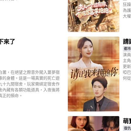
狂躁
為護
大權
立
下來了
請
都市
演員
主角
更新
白蕭，在絕望之際意外闖入噩夢宿
啞巴
康的身體。這是一場真實的死亡遊
何從
九十九間宿舍，玩家需綁定宿舍作
舍內藏有各類功能道具，入夜後將
真正的殞命。
立
萌
復仇