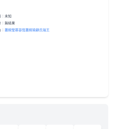
演：
未知
分：
無結果
角：
蕭婉瑩
慕容恆
蕭婉瑜
顧氏
瑞王