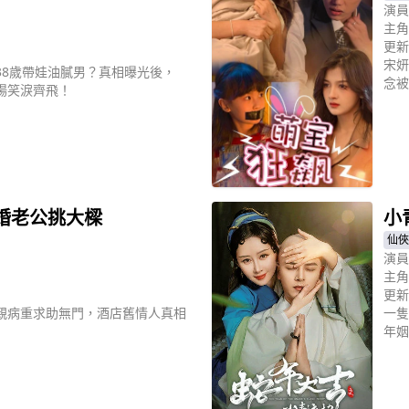
演員
主角
更新
宋妍
38歲帶娃油膩男？真相曝光後，
念被
場笑淚齊飛！
立
婚老公挑大樑
小
仙俠
演員
主角
更新
親病重求助無門，酒店舊情人真相
一隻
年姻