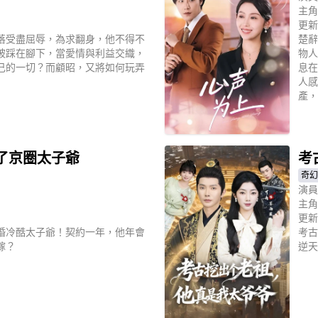
主角
更新
落受盡屈辱，為求翻身，他不得不
楚辭
被踩在腳下，當愛情與利益交織，
物人
己的一切？而顧昭，又將如何玩弄
息在
人感
產，
立
了京圈太子爺
考
奇幻
演員
主角
更新
婚冷酷太子爺！契約一年，他年會
考古
嫁？
逆天
立