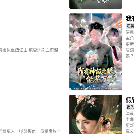
立
我
逆襲
演員
主角
更新
與復仇重塑江山,能否洗刷血海深
唐謙
霸？
立
假
復仇
演員
主角
更新
門繼承人，逆襲復仇，重掌家族企
真公