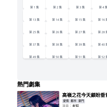
1
2
3
4
第 1 集
第 2 集
第 3 集
第 4 
13
14
15
1
第 13 集
第 14 集
第 15 集
第 16 
25
26
27
2
第 25 集
第 26 集
第 27 集
第 28 
37
38
39
4
第 37 集
第 38 集
第 39 集
第 40 
49
50
51
5
第 49 集
第 50 集
第 51 集
第 52 
熱門劇集
高嶺之花今天顧盼垂
愛情
都市
豪門
演員：
未知