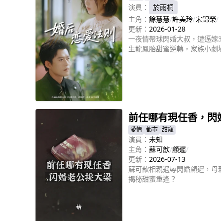
演員：
於雨桐
主角：
餘慧慧
/
許美玲
/
宋錦榮
/
更新：
2026-01-28
一夜情帶球閃婚大叔，遭逼嫁
生龍鳳胎甜蜜逆轉，家族小劇
立即播放
前任哪有現任香，閃
愛情
都市
甜寵
演員：
未知
主角：
蘇可歆
/
顧遲
/
更新：
2026-07-13
蘇可歆相親遇辱閃婚顧遲，母
揭秘甜蜜重逢？