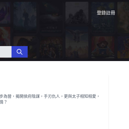
登錄
註冊
步為營，揭開侯府陰謀，手刃仇人，更與太子相知相愛，
情？