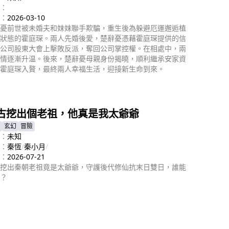
：
：
2026-03-10
憂前世被未婚夫和妹妹聯手欺騙，重生後為躲避厄運邂逅植
狀態的霍庭琛。兩人先婚後愛，楚辭憂憑藉霍庭琛提供的信
公司股東大會上擊敗反派，奪回公司掌控權。在相處中，兩
情逐漸升温。後來，楚辭憂母親身份揭曉，順利繼承安家資
霍庭琛入贅，最終兩人幸福生活，迎接新生命到來。
即播放
古挖出個老祖，他真是我太爺爺
玄幻
冒險
：
未知
：
秦恆
/
秦小月
/
：
2026-07-21
挖出秦朝老祖竟是太爺爺，守護後代修仙抗末日雙日，誰能
？
即播放