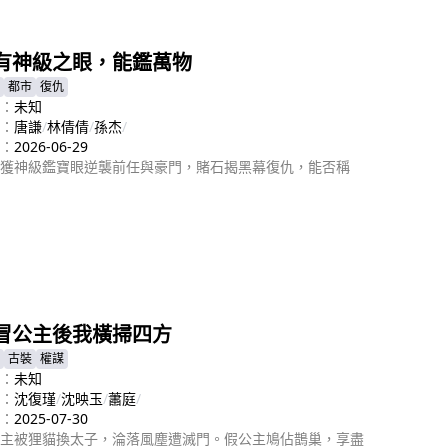
即播放
有神級之眼，能鑑萬物
都市
復仇
：
未知
：
唐謙
/
林倩倩
/
孫杰
/
：
2026-06-29
獲神級鑑寶眼逆襲前任與豪門，賭石揭黑幕復仇，能否稱
即播放
冒公主後我橫掃四方
古裝
權謀
：
未知
：
沈復瑾
/
沈映玉
/
蕭庭
/
：
2025-07-30
主被狸貓換太子，淪落風塵遭滅門。假公主鳩佔鵲巢，享盡