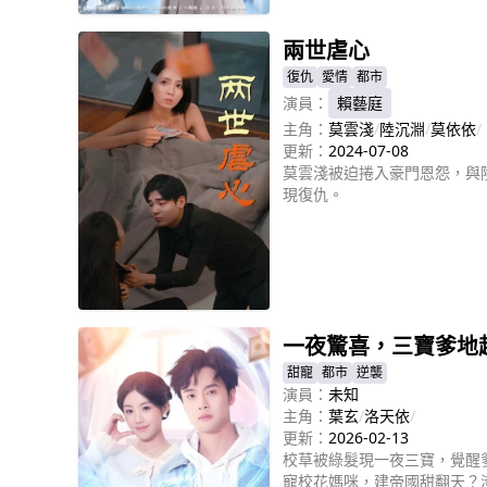
兩世虐心
復仇
愛情
都市
演員：
賴藝庭
主角：
莫雲淺
/
陸沉淵
/
莫依依
/
更新：
2024-07-08
莫雲淺被迫捲入豪門恩怨，與
現復仇。
立即播放
一夜驚喜，三寶爹地
甜寵
都市
逆襲
演員：
未知
主角：
葉玄
/
洛天依
/
更新：
2026-02-13
校草被綠髮現一夜三寶，覺醒
寵校花媽咪，建帝國甜翻天？