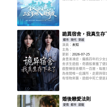
立即播放
詭異宿舍，我真生存
都市
現代
穿越
演員：
未知
主角：
更新：
2026-07-25
身患漸凍症、癱瘓四年的少女
舍求生遊戲，奇蹟般重獲了健
戲整棟宿舍樓共一百層，每層
為夜間唯一庇護所，走廊與宿
有怪物來襲，遊戲中死亡便是
立即播放
婚後戀愛法則
愛情
都市
甜寵