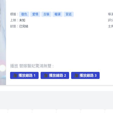
標籤：
復仇
愛情
古裝
權謀
宮廷
導
上映：
未知
評
狀態：
已完結
主
播放 替嫁醫妃驚鴻無雙 :
🎥 播放線路 1
🎥 播放線路 2
🎥 播放線路 3