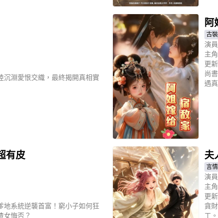
阿
古裝
演員
主角
更新
尚書
陸沉淵愛恨交織，最終揭開真相實
遇真
立
超有皮
夫
言情
演員
主角
更新
爹地系統逆襲首富！窮小子如何狂
貪財
渣女悔否？
工。