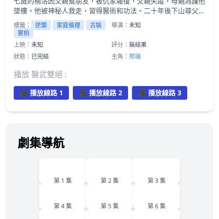
七歲的楊洛因父親幫朋友，被仇家報復，父親失蹤，母親為護他
墜樓。他被神秘人救走，習得醫術和功法。二十年後下山尋父，
救下被跟蹤的蘇輕眉和她小姨，又因柳家女兒當日結婚退了婚
標籤：
逆襲
家庭倫理
古裝
導演：
未知
約，被蘇輕眉收留，兩人漸生情愫。楊洛幫蘇輕眉解決公司危
實拍
機，還打聽到父親失蹤與裴家有關，裴家背靠京都五大豪門。為
上映：
未知
評分：
無結果
找父親，他提升實力，婚後與蘇輕眉一同前往京都。
狀態：
已完結
主角：
邢瑞
播放 醫武雙絕 :
🎥 播放線路 1
🎥 播放線路 2
🎥 播放線路 3
劇集導航
1
2
3
第 1 集
第 2 集
第 3 集
4
5
6
第 4 集
第 5 集
第 6 集
7
8
9