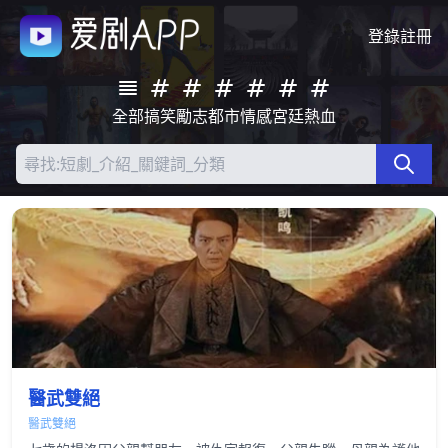
登錄
註冊
全部
搞笑
勵志
都市
情感
宮廷
熱血
醫武雙絕
醫武雙絕