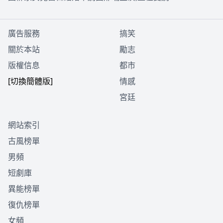
廣告服務
搞笑
關於本站
勵志
版權信息
都市
[切換簡體版]
情感
宮廷
網站索引
古風榜單
男頻
短劇庫
異能榜單
復仇榜單
女頻