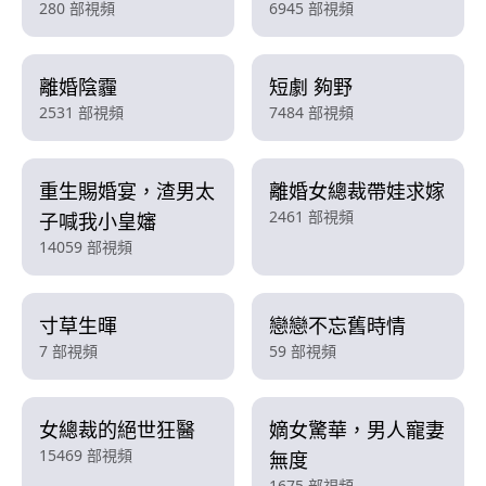
280 部視頻
6945 部視頻
離婚陰霾
短劇 夠野
2531 部視頻
7484 部視頻
重生賜婚宴，渣男太
離婚女總裁帶娃求嫁
2461 部視頻
子喊我小皇嬸
14059 部視頻
寸草生暉
戀戀不忘舊時情
7 部視頻
59 部視頻
女總裁的絕世狂醫
嫡女驚華，男人寵妻
15469 部視頻
無度
1675 部視頻