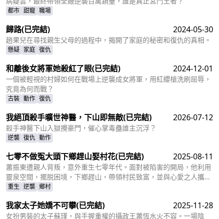
病疑雲，最終帶領全廠逆襲百萬銷量，誰是真正宮鬥王者？
都市
甜寵
職場
歸路
(已完結)
2024-05-30
趙果兒在尋找親生父母的過程中，揭開了家庭的秘密和復仇的真相。
懸疑
家庭
復仇
和離後女將軍她殺紅了眼
(已完結)
2024-12-01
一個被輕視的村婦如何在戰場上逆襲成女將軍，用紅纓槍洗刷屈辱，
究竟為何而戰？
古裝
動作
復仇
我絕頂殺手曠世神醫，下山即無敵
(已完結)
2026-07-12
殺手神醫下山入獄攪豪門，催心掌毒蠱誰主沉浮？
逆襲
復仇
動作
七零不做冤大頭下鄉趕山娶村花
(已完結)
2025-08-11
蕭振東遭親人背叛，意外重生七零年代。面對被陷害的開局，他利用
靈泉空間，擺脱困境，下鄉趕山，帶領村民致富，並與心愛之人攜
手，開啓逆襲人生，他能否成功復仇，改變命運？
重生
逆襲
鄉村
我家太子她嬌不可攀
(已完結)
2025-11-28
女扮男裝的太子蘇瑾，與手握重權的攝政王蕭恆水火不容。一場陰