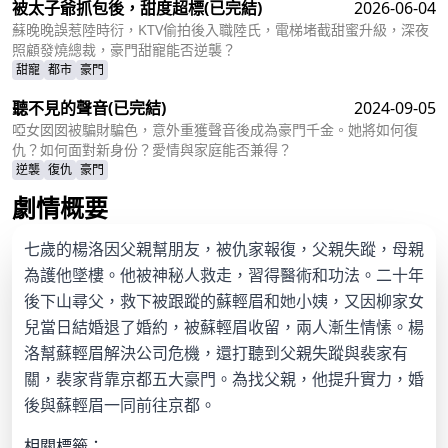
被太子爺抓包後，甜度超標
(已完結)
2026-06-04
蘇晚晚誤惹陸時衍，KTV偷拍後入職陸氏，電梯堵截甜蜜升級，深夜
照顧發燒總裁，豪門甜寵能否逆襲？
甜寵
都市
豪門
聽不見的聲音
(已完結)
2024-09-05
啞女囡囡被騙財騙色，意外重獲聲音後成為豪門千金。她將如何復
仇？如何面對新身份？愛情與家庭能否兼得？
逆襲
復仇
豪門
劇情概要
七歲的楊洛因父親幫朋友，被仇家報復，父親失蹤，母親
為護他墜樓。他被神秘人救走，習得醫術和功法。二十年
後下山尋父，救下被跟蹤的蘇輕眉和她小姨，又因柳家女
兒當日結婚退了婚約，被蘇輕眉收留，兩人漸生情愫。楊
洛幫蘇輕眉解決公司危機，還打聽到父親失蹤與裴家有
關，裴家背靠京都五大豪門。為找父親，他提升實力，婚
後與蘇輕眉一同前往京都。
相關標籤：