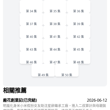
34
35
36
第 34 集
第 35 集
第 36 集
37
38
39
第 37 集
第 38 集
第 39 集
40
41
42
第 40 集
第 41 集
第 42 集
43
44
45
第 43 集
第 44 集
第 45 集
46
47
48
第 46 集
第 47 集
第 48 集
49
50
第 49 集
第 50 集
相關推薦
廠花創業記
(已完結)
2026-06-12
明嵐化身米小米假扮女友助沈星辭繼承工廠，捲入二叔算計與母親裝