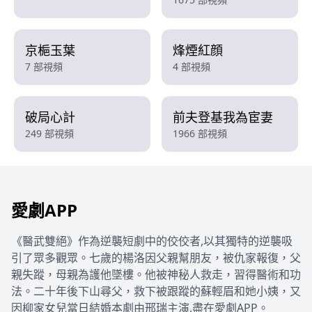
京梔玉葉
烽煙紅顔
7 部視頻
4 部視頻
破局心計
前夫登基我為宦妻
249 部視頻
1966 部視頻
愛劇APP
《醫武雙絕》作為逆襲短劇中的佼佼者,以其獨特的逆襲吸
引了眾多觀眾。七歲的楊洛因父親幫朋友，被仇家報復，父
親失蹤，母親為護他墜樓。他被神秘人救走，習得醫術和功
法。二十年後下山尋父，救下被跟蹤的蘇輕眉和她小姨，又
因柳家女兒當日結婚本劇由邢瑞主演,盡在愛劇APP。