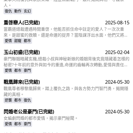
人。
復仇
動作
玄幻
重啓戀人
(已完結)
2025-08-15
當霸道總裁遭遇時間重啓，他能否抓住命中註定的愛人？一次次重
來，是甜蜜的救贖，還是命運的捉弄？當陰謀浮出水面，他們又將如
何守護這份來之不易的愛情？
愛情
甜寵
都市
玉山初盛
(已完結)
2025-02-04
豪門聯姻暗藏玄機,總裁小叔與神秘新娘的婚姻背後究竟隱藏着怎樣的
秘密?十年前的意外與如今的重逢,命運的齒輪再次轉動,愛情與責任的
抉擇即將揭曉。
愛情
都市
豪門
戰凰歸來
(已完結)
2024-05-30
戰凰尊者穆黎凰歸來，踏上覆仇之路，與各方勢力鬥智鬥勇，揭開隱
藏的真相。
逆襲
都市
復仇
閃婚老公是豪門
(已完結)
2024-05-30
女編劇閃婚的都市愛情，揭示豪門秘聞。
愛情
都市
豪門