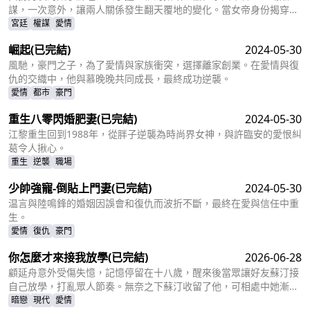
謀，一次意外，讓兩人關係發生翻天覆地的變化。當女帝身份揭穿，
她又將如何面對朝堂風雲和小叔的步步緊逼？
宮廷
權謀
愛情
崛起
(已完結)
2024-05-30
風馳，豪門之子，為了愛情與家族衝突，選擇離家創業。在愛情與復
仇的交織中，他與慕晚晚共同成長，最終成功逆襲。
愛情
都市
豪門
重生八零閃婚肥妻
(已完結)
2024-05-30
江黎重生回到1988年，從胖子逆襲為時尚界女神，與許臨安的愛恨糾
葛令人揪心。
重生
逆襲
職場
少帥強寵-倒貼上門妻
(已完結)
2024-05-30
温言與陸鳴鋒的婚姻因誤會和復仇而波折不斷，最終在愛與信任中重
生。
愛情
復仇
豪門
你怎麼才來接我放學
(已完結)
2026-06-28
顧延舟意外受傷失憶，記憶停留在十八歲，醒來後當眾讓好友蘇汀接
自己放學，打亂眾人節奏。無奈之下蘇汀收留了他，可相處中她漸漸
察覺異樣，這位“少年”行事縝密、氣場強大，處處刻意親近自己。隨
暗戀
現代
愛情