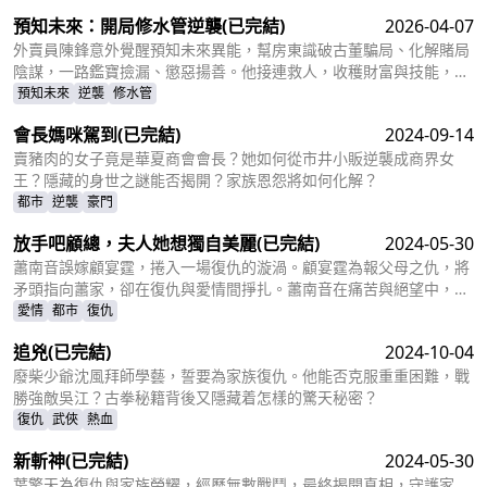
着朝夕相伴、接連的意外與試探，蘇汀發現顧延舟根本沒有失憶，他
預知未來：開局修水管逆襲
(已完結)
2026-04-07
借失憶偽裝，只為打破多年好友的界限。一本塵封速寫本揭開七年雙
向暗戀，兩人卸下所有偽裝與膽怯，正視心意，跨越朋友的距離走到
外賣員陳鋒意外覺醒預知未來異能，幫房東識破古董騙局、化解賭局
一起。
陰謀，一路鑑寶撿漏、懲惡揚善。他接連救人，收穫財富與技能，卻
因得罪王家招致瘋狂報復，孤兒院與親人深陷危機。陳鋒憑藉異能與
預知未來
逆襲
修水管
實力強勢反擊，逆襲路上情感與危機交織，他能否徹底扳倒仇家、守
會長媽咪駕到
(已完結)
2024-09-14
住所愛?
賣豬肉的女子竟是華夏商會會長？她如何從市井小販逆襲成商界女
王？隱藏的身世之謎能否揭開？家族恩怨將如何化解？
都市
逆襲
豪門
放手吧顧總，夫人她想獨自美麗
(已完結)
2024-05-30
蕭南音誤嫁顧宴霆，捲入一場復仇的漩渦。顧宴霆為報父母之仇，將
矛頭指向蕭家，卻在復仇與愛情間掙扎。蕭南音在痛苦與絕望中，尋
找真相，力圖洗清父親的冤屈。
愛情
都市
復仇
追兇
(已完結)
2024-10-04
廢柴少爺沈風拜師學藝，誓要為家族復仇。他能否克服重重困難，戰
勝強敵吳江？古拳秘籍背後又隱藏着怎樣的驚天秘密？
復仇
武俠
熱血
新斬神
(已完結)
2024-05-30
葉擎天為復仇與家族榮耀，經歷無數戰鬥，最終揭開真相，守護家