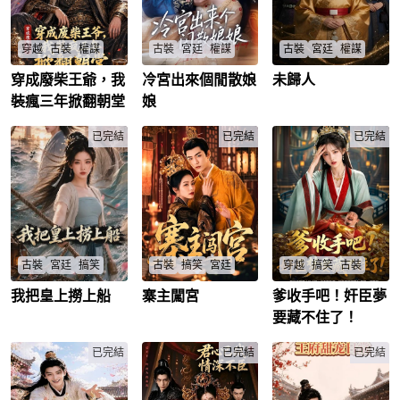
穿越
古裝
權謀
古裝
宮廷
權謀
古裝
宮廷
權謀
穿成廢柴王爺，我
冷宮出來個閒散娘
未歸人
歷史生穿成傻王爺，
皇后慘死後覺醒時間
小帝疑舅舅篡位夜探
裝瘋三年接旨北涼，
循環，聯手大反派造
秘辛，揭齊王舊謀後
裝瘋三年掀翻朝堂
娘
太子伏擊能否血洗朝
反殺帝，能否改寫命
能否留住忠臣？權謀
堂逆襲？
運？
暗戰誰主沉浮？
楚狂歌
/
已完結
蕭南陌
/
蘭鳳城
/
已完結
顧行
/
已完結
古裝
宮廷
搞笑
古裝
搞笑
宮廷
穿越
搞笑
古裝
我把皇上撈上船
寨主闖宮
爹收手吧！奸臣夢
漁女救起落水老頭自
土匪寨主沈今意冒充
現代女魂穿奸臣女，
稱皇帝，十年後她成
秀女入宮，本想拿錢
系統逼24h敗五千兩
要藏不住了！
漕幫大當家，他登基
走人卻意外封答應，
求生，卻意外成救世
稱帝，這段奇緣結局
搶劫妃子後宮鬥智，
主？許清歡能否敗家
如何？
已完結
歷經波折終成皇后生
已完結
返現代？
已完結
漁女二孃
/
當朝皇帝
/
子，宮廷從冒險到温
許清歡
/
馨家？
沈今意
/
趙照
/