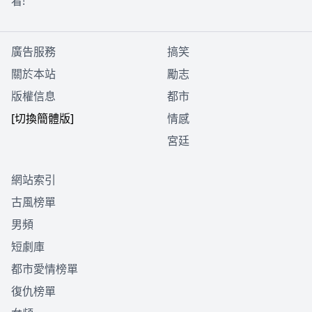
看!
廣告服務
搞笑
關於本站
勵志
版權信息
都市
[切換簡體版]
情感
宮廷
網站索引
古風榜單
男頻
短劇庫
都市愛情榜單
復仇榜單