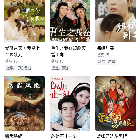
覺醒當天，我當上
重生之我在短劇裏
媽媽別哭
全國狀元
當主角
播放 15
播放 16
播放 15
親情
逆襲
逆襲
打臉虐渣
重生
實拍
醫武雙絕
心動不止一刻
曾逢君時花照眼