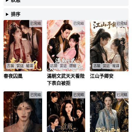
狀態
排序
已完結
已完結
已完結
古裝
宮廷
權謀
古裝
宮廷
甜寵
古裝
宮廷
權謀
春夜囚凰
滿朝文武天天看陛
江山予卿安
長公主愛人被賜婚，
宮女姜禾懷龍種隱瞞
雲家遭退婚背叛，母
沈嘉懿另娶新娘，她
身份，陛下尋妻封后
女聯手宮廷復仇，江
下表白被拒
挑釁復仇入陰川救
生子，結局圓滿還是
山美人誰主沉浮？
人，權臣背叛引戰
波折？
羅雲錦
/
雲卿
/
秦柏
/
火，愛恨糾葛誰主沉
已完結
姜禾
/
承炎
/
已完結
已完結
浮？
西陵長公主
/
沈嘉懿
/