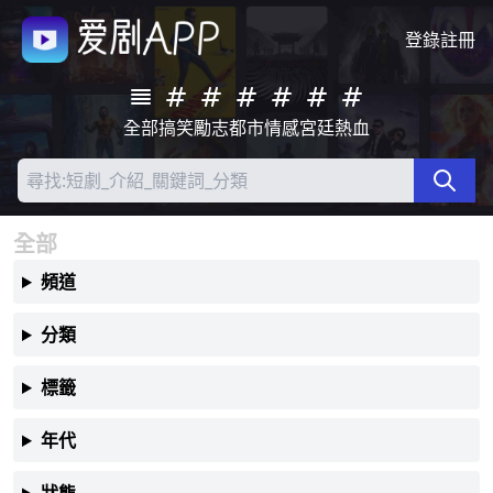
登錄
註冊
全部
搞笑
勵志
都市
情感
宮廷
熱血
全部
頻道
分類
標籤
年代