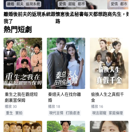
離婚
前夫
返現系統
愛情
甜寵
都市
愛情
都市
離婚後前夫的返現系統跟
懷崽後孟秘書每天都想跑
商先生，婚
富家女鍾慧被綁定返現系統的
秘書孟晚晴在一夜醉酒後意外
暗戀十年嫁總
丈夫左明傑榨乾價值。重生歸
與總裁霍褚驍發生關係，雙方
不認妻，查背
我了
路
來，她洞悉系統規則，自己賺
展開了一場誤會與復仇交織的
無愛卻拍婚紗
熱門短劇
錢，左明傑即被十倍扣款。鍾
愛情故事。
重燃真情？
查看更多
慧假意順從，實則暗中賺錢，
霍褚驍
/
孟晚晴
/
商寒洲
/
岑希
/
精準投資，並設計讓情人入
局。最終在拍賣會上令左明傑
負債數億，揭露其罪行，將他
與情人送入監獄，成功反擊並
開啓新生。
重生之我在霸總短
秦總夫人在找你離
偷換人生之真假千
劇裏當保姆
婚
金
播放 30
播放 18
播放 16
重生
實拍
現代言情
打臉虐渣
現言甜寵
家庭倫理