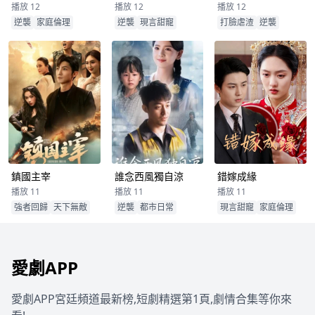
播放 12
播放 12
播放 12
逆襲
家庭倫理
逆襲
現言甜寵
打臉虐渣
逆襲
鎮國主宰
誰念西風獨自涼
錯嫁成緣
播放 11
播放 11
播放 11
強者回歸
天下無敵
逆襲
都市日常
現言甜寵
家庭倫理
愛劇APP
愛劇APP宮廷頻道最新榜,短劇精選第1頁,劇情合集等你來