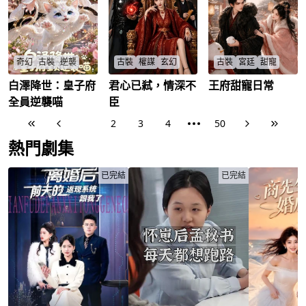
奇幻
古裝
逆襲
古裝
權謀
玄幻
古裝
宮廷
甜寵
白澤降世：皇子府
君心已弒，情深不
王府甜寵日常
上古神獸白澤化貓助
女帝臨安毒殺先帝陷
永泰王府甜寵日常，
四皇子逆襲，太子廢
沈家謀反，沈開九品
王妃如何逆襲小妾？
全員逆襲喵
臣
立引權謀風雲，能否
回朝能否洗冤？丹劫
太子深夜赴妾室真相
渡劫成功保大周？
重生，沈開能否逆天
是什麼？
1
2
3
4
50
顧長風
/
白澤
/
改命？
王妃
/
太子
/
沈開
/
臨安
/
熱門劇集
已完結
已完結