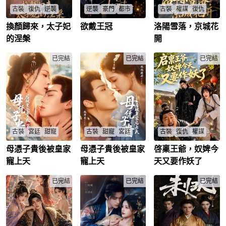
古裝
復仇
逆襲
逆襲
豪門
都市
古裝
權謀
復仇
換顏歸來，太子妃
欲戴王冠
洛陽雪落，京城花
陸佳君被乞丐換臉奪
假千金林安重生荒島
青璃被退婚洛陽三年
夫含恨重生，太子不
求生，翻紅復仇奪
歸來，遲景年悔婚跪
的涅槃
開
識真身如何破蠱？雙
冠？甜寵陸影帝結局
求複合卻家破人亡，
胎福報能否逆轉命
如何
她攜新郎遠走，世子
運？
已完結
林安
/
林婉婉
/
陸亦揚
已完結
/
爵被奪？
已完結
陸佳君
/
穆青璃
/
遲景年
/
葉晚晚
/
李承昭
/
古裝
宮廷
甜寵
古裝
甜寵
宮廷
古裝
復仇
權謀
母憑子貴後被皇家
母憑子貴後被皇家
啓稟王爺，奴婢今
鄉野寡婦如何母憑子
寡婦蜜梨攜子遇鎮北
貧女賣身王府救弟
貴成王妃？重逢家族
王，母憑子貴後能否
妹，捲入世子復仇暗
寵上天
寵上天
天又要作妖了
後掀起波瀾，鎮北王
白頭偕老？王爺尋妻
殺局，姨娘滅口陰謀
寵愛能否持久？
護子路又藏何危機？
誰主沉浮？
殷蜜梨
/
鎮北王
/
已完結
殷蜜梨
/
已完結
大妮
/
世子
/
已完結